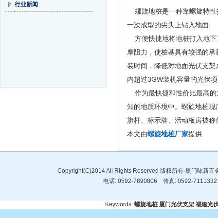
行业新闻
螺旋地桩是一种靠螺旋特性打
一次成型的尖头上钻入地面;
方便快捷地将地桩打入地下直
摩阻力，使桩基具有较强的承
装时间，降低对地面光伏支架
内超过3GW装机容量的光伏
作为最快捷和性价比最高的方
知的地质环境中。螺旋地桩现
旗杆、标示牌、活动板房被称
本文由
螺旋地桩厂家
提供
Copyright(C)2014 All Rights Reserved 版权所有·
电话: 0592-7890806 传真: 0592-7
Keywords:
螺旋地桩
厦门光伏支架
福建光